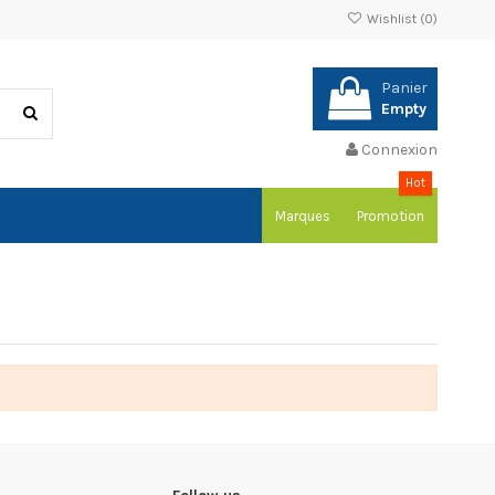
Wishlist (
0
)
Panier
Empty
Connexion
Hot
Marques
Promotion