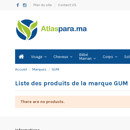
Plan du site
Contact US
Bébé
Visage
Cheveux
Corps
Sol
Maman
Accueil
Marques
GUM
Liste des produits de la marque GUM
There are no products.