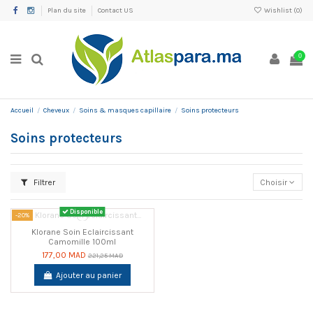
Plan du site
Contact US
Wishlist (
0
)
0
Accueil
Cheveux
Soins & masques capillaire
Soins protecteurs
Soins protecteurs
Filtrer
Choisir
Disponible
-20%
Klorane Soin Eclaircissant
Camomille 100ml
177,00 MAD
221,25 MAD
Ajouter au panier